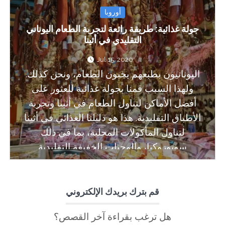
أوروبا
جولة غذائية: طريقة رائعة لتجربة الطعام اليوناني
التقليدي في أثينا
Jul 15, 2020
اليونانيون بطبعهم يحبون الطعام، ونحن كذلك.
ولهذا السبب قمنا بجولة غذائية للعثور على
أفضل الأماكن لتناول الطعام في أثينا وتجربة
الأطباق التقليدية. هذا هو دليلنا الغذائي في أثينا
لتناول المأكولات المحلية، بما في ذلك
سوتوزوكيا، والوجبات الخفيفة التقليدية
والحلويات اليونانية.
قم بترك بريدك الإلكتروني
هل ترغب بقراءة آخر القصص؟