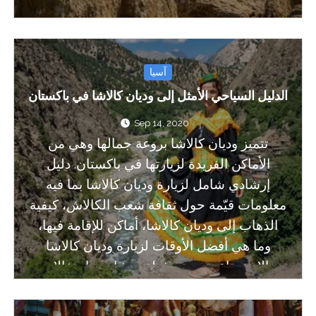
آسيا
الدليل السياحي الأمثل إلى وديان كالاشا في باكستان
Sep 14, 2020
تتميز وديان كالاشا بروعة جمالها وهي من
الأماكن الفريدة لزيارتها في باكستان. دليل
إرشادي شامل لزيارة وديان كالاشا بما فيه
معلومات قيّمة حول ثقافة شعب الكالاش، كيفية
الذهاب إلى وديان كالاشا، أماكن للإقامة فيها،
وما هي أفضل الأوقات لزيارة وديان كالاشا
والاستمتاع بتجربة مذهلة بمشاهدة احتفالات
الكالاش.