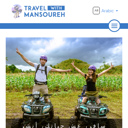
Arabic
AR
الرئيسية
من نحن
يسافر
الأماكن
فيديو
سافر، عش حياتك، أنشر