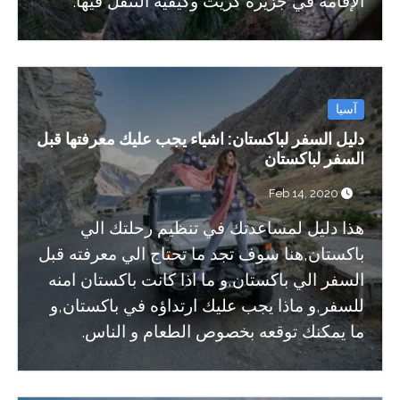
الإقامة في جزيرة كريت وكيفية التنقل فيها.
آسيا
دليل السفر لباكستان: اشياء يجب عليك معرفتها قبل
السفر لباكستان
Feb 14, 2020
هذا دليل لمساعدتك في تنظيم رحلتك الي
باكستان,هنا سوف تجد ما تحتاج الي معرفته قبل
السفر الي باكستان,و ما اذا كانت باكستان امنه
للسفر,و ماذا يجب عليك ارتداؤه في باكستان,و
ما يمكنك توقعه بخصوص الطعام و الناس.