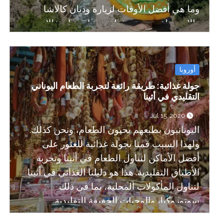
وما هي أفضل الأوقات لزيارة وديان كالاشا
والاستمتاع بتجربة مذهلة بمشاهدة احتفالات
الكالاش.
أوروبا
جولة غذائية: طريقة رائعة لتجربة الطعام اليوناني
التقليدي في أثينا
Jul 15, 2020
اليونانيون بطبعهم يحبون الطعام، ونحن كذلك.
ولهذا السبب قمنا بجولة غذائية للعثور على
أفضل الأماكن لتناول الطعام في أثينا وتجربة
الأطباق التقليدية. هذا هو دليلنا الغذائي في أثينا
لتناول المأكولات المحلية، بما في ذلك
سوتوزوكيا، والوجبات الخفيفة التقليدية
والحلويات اليونانية.