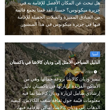
هل تبحث عن المكان الأفضل للإقامة به في
جزيرة ميكونوس؟ حسناً، لقد قمنا بجمع قائمة
من الفنادق المميزة والفيلات الجميلة للإقامة
فيها في جزيرة ميكونوس في هذا المنشور.
آسيا
الدليل السياحي الأمثل إلى وديان كالاشا في باكستان
Sep 14, 2020
تتميز وديان كالاشا بروعة جمالها وهي من
الأماكن الفريدة لزيارتها في باكستان. دليل
إرشادي شامل لزيارة وديان كالاشا بما فيه
معلومات قيّمة حول ثقافة شعب الكالاش، كيفية
الذهاب إلى وديان كالاشا، أماكن للإقامة فيها،