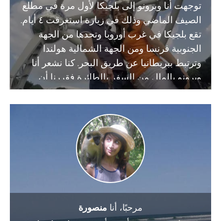
توجهت أنا وبرونو إلى بلجيكا لأول مرة في مطلع
الصيف الماضي وذلك في زيارة استغرقت ٤ أيام.
تقع بلجيكا في غرب أوروبا وتحدها من الجهة
الجنوبية فرنسا ومن الجهة الشمالية هولندا
وترتبط ببريطانيا عن طريق البحر. كنا نشعر أنا
وبرونو بالملل من السفر بالطائرة فقررنا أن
نسافر بالقطار. يفصل بحر الشمال بريطانيا عن
الدول الأوروبية ولذلك فإن السفر على متن
القطار يتم عبر شركة اليوروستار والذي يعبر من
نفق بحري ليربط بريطانيا بالدول الأوروبية.
مرحبًا، أنا
منصورة