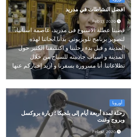
افضل النشاطات في مدرید
Feb 13, 2020
قضینا عطلة الاسبوع فی مدرید، عاصمة اسبانیا،
لتصویر برنامج تلویزیوني. بدأنا ابحاثنا لهذه
المدینة و قبل بدء رحلتنا و اکتشفنا الکثیر حول
المدینة و اسباب جاذبیته للسیاح من خلال
تطلاعاتنا. أنا مسرورة بسفرنا و ارید إخبارکم عنها
أوروبا
رحلة لمدة أربعة أيام إلى بلجيكا ؛ زيارة بروكسل
وبروج وغنت
Feb 12, 2020