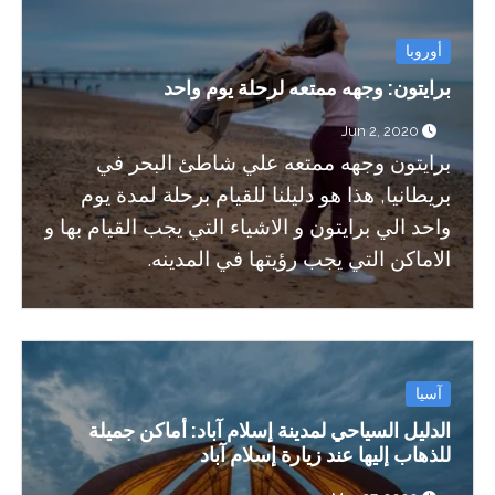
أوروبا
برايتون: وجهه ممتعه لرحلة يوم واحد
Jun 2, 2020
برايتون وجهه ممتعه علي شاطئ البحر في
بريطانيا, هذا هو دليلنا للقيام برحلة لمدة يوم
واحد الي برايتون و الاشياء التي يجب القيام بها و
الاماكن التي يجب رؤيتها في المدينه.
آسيا
الدليل السياحي لمدينة إسلام آباد: أماكن جميلة
للذهاب إليها عند زيارة إسلام آباد