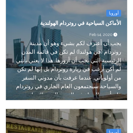
أوروبا
الأماكن السياحية في روتردام الهولندية
Feb 14, 2020
يجب أن أعترف لكم بشيء وهو أن مدينة
روتردام (في هولندا) لم تكن في قائمة المدن
الرئيسية التي يجب أن أزورها. هذا لا يعني بأنني
لم أكن أرغب في زيارة روتردام بل إنها لم تكن
من أولوياتي. عندما عرفت بأن مدوني السفر
والسياحة سيجتمعون العام الجاري في روتردام
فلم أتردد للحظة في التوجه إلى هناك وانضم
برونو إلي في هذه الرحلة التي استغرقت ٣ أيام
حيث كنا منهمكين في الاجتماع لمدة يومين
وقضينا يوما بأكمله نستكشف المدينة.
أوروبا