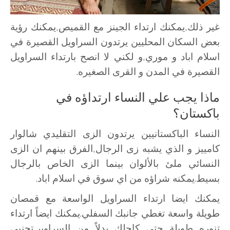
غير ذلك,يمكنك ارتداء الجينز مع القميص,يمكنك رؤية
بعض السكان المحليين يرتدون السراويل القصيرة في
اسلام اباد و موري,و لكني لا انصح بارتداء السراويل
القصيرة في المدن و القرى الصغيره.
ماذا يجب علي النساء ارتداؤه في
باكستان؟
النساء الباكستانيين يرتدون الزى التقليدي شالوار
كامييز و الذي يشبه زى الرجال,الفرق بينهم ان الزى
النسائي ملئ بالألوان بينما الزى الخاص بالرجال
بسيط.يمكنه شراؤه من اي سوق في اسلام اباد.
يمكنك ايضا ارتداء السراويل الواسعة مع قمصان
طويلة واسعة تغطي جانبك السفلي.يمكنك ايضاً ارتداء
تنوره طويلة حتى كاحلك بدلاً من السراوير,تجنبي