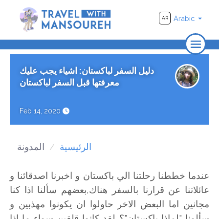
Arabic
AR
الرئيسية
دليل السفر لباكستان: اشياء يجب عليك
من نحن
معرفتها قبل السفر لباكستان
يسافر
Feb 14, 2020
الأماكن
فيديو
الرئيسية
المدونة
عندما خططنا رحلتنا الي باكستان و اخبرنا اصدقائنا و
عائلاتنا عن قرارنا بالسفر هناك,بعضهم سألنا اذا كنا
مجانين اما البعض الاخر حاولوا ان يكونوا مهذبين و
سألونا "لماذا باكستان"؟ لقد كانوا قلقين سواء ما اذا