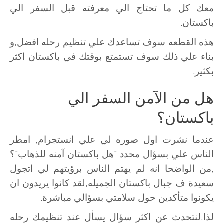
معك كل ما تحتاج الي معرفته قبل السفر الي
باكستان.
هذه القطعه سوف تساعدك علي تنظيم رحله افضل,و
بناء علي ذلك سوف تستمتع بوقتك في باكستان اكثر
بكثير.
هل من الآمن السفر الي
باكستان؟
عندما نشرت اول صوره لي علي انستجرام, امطر
الناس علي بسؤال محدد "هل باكستان آمنه للذهاب"؟
,من الواضحا انه لم يهتم الناس برؤيتهم لي اتجول
سعيدة ف جبال باكستان الجميله,لقد كانوا يريدون ان
يكونوا متأكدين حول سلامتي بسؤالي مباشرة.
لذا,لنتحدث عن اكثر سؤال يسأل عند تنظيمك رحله