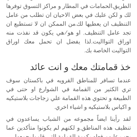
الطريق.الحمامات في المطار و مراكز التسوق توفرها
لك و لكن عليك في بعض الاحيان ان تطلب من عامل
التنظيف ان يعطيها لك.من الممكن ان لا تستطيع ان
تجد عامل التنظيف, او هو/هي يكون قد نفذت منه
اوراق التوااليت,لذا يفضل ان تحمل معك اوراق
التواليت الخاصة بك.
خذ قمامتك معك و انت عائد
عندما تسافر للمناطق القرويه في باكستان سوف
تري الكثير من القمامة في الشوارع او حتى في
الطبيعة و تحتوي هذه القمامة علي زجاجات بلاستيكيه
و اكياس بلاستيكيه و اشياء اخري.
لقد رأينا ايضاً مجموعه من الشباب يساعدون في
تنظيف هذه المناطق,و لكنهم لم يكونوا متأكدين عما
يجب عليهم فعله بكومة القمامة التي قاموا بجمعها.