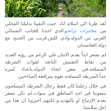
لقد طرنا الي اسلام اباد, حيث التقينا بدليلنا المحلي
من
مغامرات ترانجو
,الذي اخذنا للجانب الشمالي
الغربي من الدوله,وادي كلش,قريب من الحدود مع
دولة افغانستان,
لم نشعر ابداً بعدم الامان,علي الرغم من رؤيه العديد
من نقاط التفتيش التابعه لقوات الشرطه
المسلحه,في بعض انحاء الدوله,باعداد كبيره
جداً,الشرطه المسلحه تقوم بمرافقة الساءحين.
في خلال رحلتنا,كان فقط رجال الشرطه المسلحون
يتبعوننا في احد المناطق في سوات,لم نكن نشعر
بعدم الارتياح او بالتهديد,و لكنهم اخبرونا ان هذا من
اجل سلامتنا.