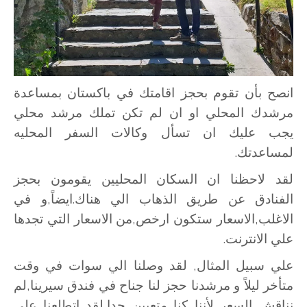
انصح بأن تقوم بحجز اقامتك في باكستان بمساعدة
مرشدك المحلي او ان لم تكن تملك مرشد محلي
يجب عليك ان تسأل وكالات السفر المحليه
لمساعدتك.
لقد لاحظنا ان السكان المحليين يقومون بحجز
الفنادق عن طريق الذهاب الي هناك.ايضاً,و في
الاغلب,الاسعار ستكون ارخص,من الاسعار التي تجدها
علي الانترنت.
علي سبيل المثال, لقد وصلنا الي سوات في وقت
متأخر ليلاً و مرشدنا حجز لنا جناح في فندق سيرينا,لم
نناقش السعر لأننا كنا متعبين جدا,لقد اتطلعنا علي