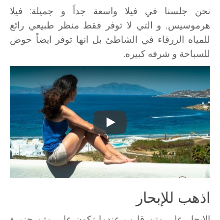
نحن جلسنا في فيلا واسعة جداً و جميلة: فيلا
هرموسيس, و التي لا توفر فقط منظر طبيعي رائع
للمياه الزرقاء في الشاطئ بل انها توفر ايضاً حوض
للسباحة و شرفه كبيره.
Play
اذهب للإبحار
الابحار علي متن قارب عندما تكون علي متن جزيرة