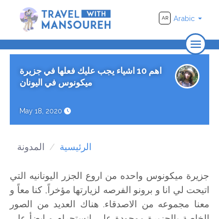
Arabic
AR
الرئيسية
اهم 10 اشياء يجب عليك فعلها في جزيرة
من نحن
ميكونوس في اليونان
يسافر
May 18, 2020
الأماكن
فيديو
الرئيسية
المدونة
جزيرة ميكونوس واحده من اروع الجزر اليونانيه التي
اتيحت لي انا و برونو الفرصه لزيارتها مؤخراً, كنا معاً و
معنا مجموعه من الاصدقاء. هناك العديد من الصور
الخاصة بالجزيرة موجودة علي انستجرام و ايضأ علي