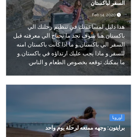
السفر لباكستان
Feb 14, 2020
هذا دليل لمساعدتك في تنظيم رحلتك الي
باكستان,هنا سوف تجد ما تحتاج الي معرفته قبل
السفر الي باكستان,و ما اذا كانت باكستان امنه
للسفر,و ماذا يجب عليك ارتداؤه في باكستان,و
ما يمكنك توقعه بخصوص الطعام و الناس.
أوروبا
برايتون: وجهه ممتعه لرحلة يوم واحد