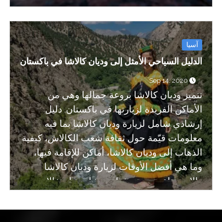
فيها، وأيضاً كيفية التجول في المدينة والتمتع
بذلك.
آسيا
الدليل السياحي الأمثل إلى وديان كالاشا في باكستان
Sep 14, 2020
تتميز وديان كالاشا بروعة جمالها وهي من
الأماكن الفريدة لزيارتها في باكستان. دليل
إرشادي شامل لزيارة وديان كالاشا بما فيه
معلومات قيّمة حول ثقافة شعب الكالاش، كيفية
الذهاب إلى وديان كالاشا، أماكن للإقامة فيها،
وما هي أفضل الأوقات لزيارة وديان كالاشا
والاستمتاع بتجربة مذهلة بمشاهدة احتفالات
الكالاش.