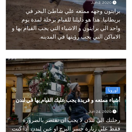
Jun 2, 2020
برايتون وجهه ممتعه علي شاطئ البحر في
بريطانيا, هذا هو دليلنا للقيام برحلة لمدة يوم
واحد الي برايتون و الاشياء التي يجب القيام بها و
الاماكن التي يجب رؤيتها في المدينه.
أوروبا
أشياء ممتعه و فريدة يجب عليك القيام بها في لندن
Jun 24, 2020
رحلتك الي لندن لا يجب ان تقتصر بالضرورة
فقط علي زيارة جسر البرج او عين لندن. اذا كنت